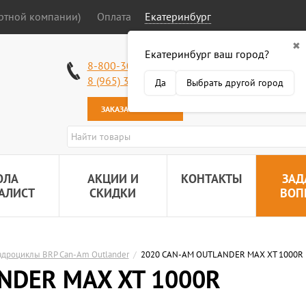
ортной компании)
Оплата
Екатеринбург
✖
Екатеринбург ваш город?
Работаем без в
8-800-301-50-58
Наша почта:
89
8 (965) 318-34-38
Да
Выбрать другой город
ЗАКАЗАТЬ ЗВОНОК
ОЛА
АКЦИИ И
КОНТАКТЫ
ЗАД
АЛИСТ
СКИДКИ
ВОП
адроциклы BRP Can-Am Outlander
/
2020 CAN-AM OUTLANDER MAX XT 1000R
NDER MAX XT 1000R