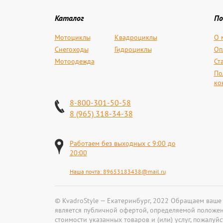
Каталог
По
Мотоциклы
Квадроциклы
О 
Снегоходы
Гидроциклы
Оп
Мотоодежда
Ст
По
ко
8-800-301-50-58
8 (965) 318-34-38
Работаем без выходных с 9:00 до
20:00
Наша почта:
89653183438@mail.ru
© KvadroStyle — Екатеринбург, 2022 Обращаем ваше
является публичной офертой, определяемой положен
стоимости указанных товаров и (или) услуг, пожалу