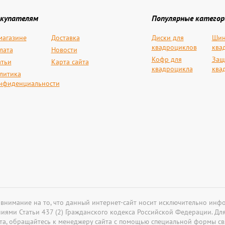
купателям
Популярные категор
магазине
Доставка
Диски для
Шин
квадроциклов
ква
лата
Новости
Кофр для
Защ
атьи
Карта сайта
квадроцикла
ква
литика
нфиденциальности
 внимание на то, что данный интернет-сайт носит исключительно инф
иями Статьи 437 (2) Гражданского кодекса Российской Федерации. Д
йста, обращайтесь к менеджеру сайта с помощью специальной формы св