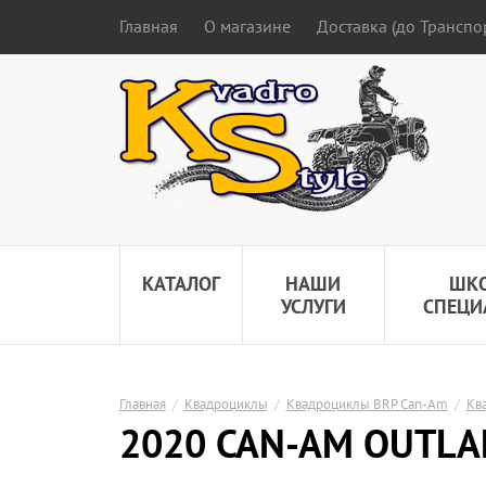
Главная
О магазине
Доставка (до Трансп
КАТАЛОГ
НАШИ
ШК
УСЛУГИ
СПЕЦИ
Главная
/
Квадроциклы
/
Квадроциклы BRP Can-Am
/
Кв
2020 CAN-AM OUTLA