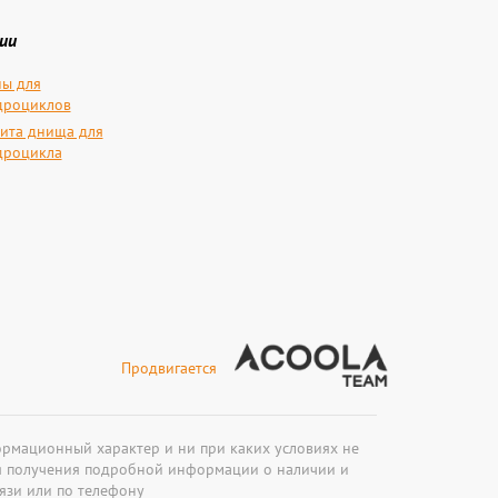
ии
ы для
дроциклов
ита днища для
дроцикла
Продвигается
ормационный характер и ни при каких условиях не
ля получения подробной информации о наличии и
язи или по телефону