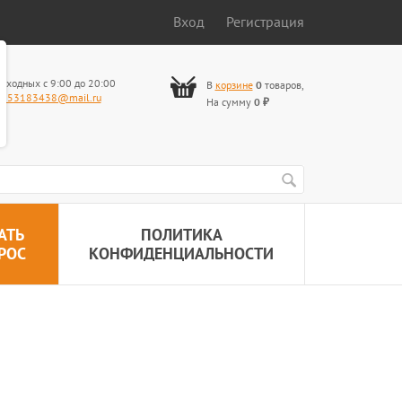
Вход
Регистрация
ыходных с 9:00 до 20:00
В
корзине
0
товаров
,
653183438@mail.ru
На сумму
0
₽
АТЬ
ПОЛИТИКА
РОС
КОНФИДЕНЦИАЛЬНОСТИ