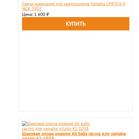
Свеча зажигания для квадроцикла Yamaha CPR7EA-9
NGK 3901
Цена: 1 600
₽
Шаровая опора нижняя All balls racing для yamaha
grizzly 42-1038